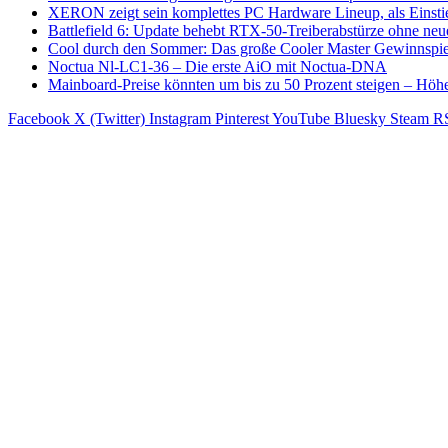
XERON zeigt sein komplettes PC Hardware Lineup, als Einsti
Battlefield 6: Update behebt RTX-50-Treiberabstürze ohne ne
Cool durch den Sommer: Das große Cooler Master Gewinnspie
Noctua Nl-LC1-36 – Die erste AiO mit Noctua-DNA
Mainboard-Preise könnten um bis zu 50 Prozent steigen – Höh
Facebook
X (Twitter)
Instagram
Pinterest
YouTube
Bluesky
Steam
R
N
ews
Chieftec präsentiert ICEBERG PRO A
7. August 2026
GeForce NOW sorgt im August mit 26 
6. August 2026
XERON zeigt sein komplettes PC Hardw
6. August 2026