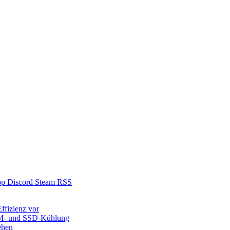
pp
Discord
Steam
RSS
ffizienz vor
RM- und SSD-Kühlung
ehen