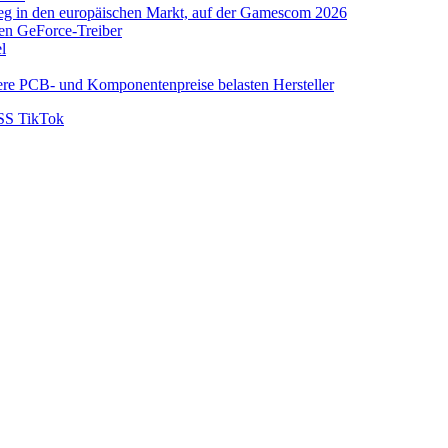
eg in den europäischen Markt, auf der Gamescom 2026
uen GeForce-Treiber
l
ere PCB- und Komponentenpreise belasten Hersteller
SS
TikTok
IO mit zusätzlicher VRM- und SSD-Kühlu
neuen Spielen für Aufsehen
are Lineup, als Einstieg in den europäis