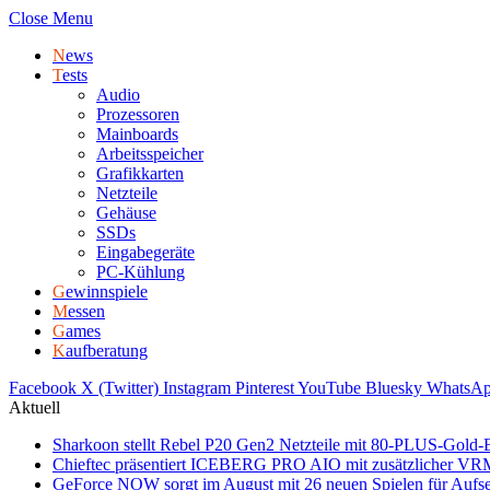
Close Menu
N
ews
T
ests
Audio
Prozessoren
Mainboards
Arbeitsspeicher
Grafikkarten
Netzteile
Gehäuse
SSDs
Eingabegeräte
PC-Kühlung
G
ewinnspiele
M
essen
G
ames
K
aufberatung
Facebook
X (Twitter)
Instagram
Pinterest
YouTube
Bluesky
WhatsA
Aktuell
Sharkoon stellt Rebel P20 Gen2 Netzteile mit 80-PLUS-Gold-E
Chieftec präsentiert ICEBERG PRO AIO mit zusätzlicher V
GeForce NOW sorgt im August mit 26 neuen Spielen für Aufs